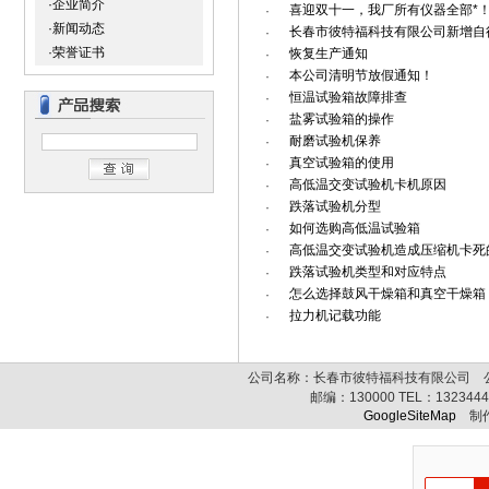
·企业简介
喜迎双十一，我厂所有仪器全部*
·
·新闻动态
长春市彼特福科技有限公司新增自
·
·荣誉证书
恢复生产通知
·
本公司清明节放假通知！
·
恒温试验箱故障排查
·
盐雾试验箱的操作
·
耐磨试验机保养
·
真空试验箱的使用
·
高低温交变试验机卡机原因
·
跌落试验机分型
·
如何选购高低温试验箱
·
高低温交变试验机造成压缩机卡死
·
跌落试验机类型和对应特点
·
怎么选择鼓风干燥箱和真空干燥箱
·
拉力机记载功能
·
公司名称：长春市彼特福科技有限公司 公司
邮编：
130000
TEL：
132344
GoogleSiteMap
制作