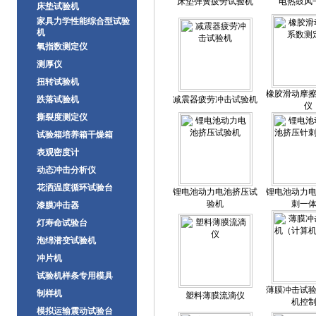
床垫弹簧疲劳试验机
电热鼓风
床垫试验机
家具力学性能综合型试验
机
氧指数测定仪
测厚仪
扭转试验机
橡胶滑动摩
跌落试验机
减震器疲劳冲击试验机
仪
撕裂度测定仪
试验箱培养箱干燥箱
表观密度计
动态冲击分析仪
花洒温度循环试验台
锂电池动力电池挤压试
锂电池动力
验机
刺一
漆膜冲击器
灯寿命试验台
泡绵潜变试验机
冲片机
试验机样条专用模具
薄膜冲击试
制样机
塑料薄膜流滴仪
机控
模拟运输震动试验台