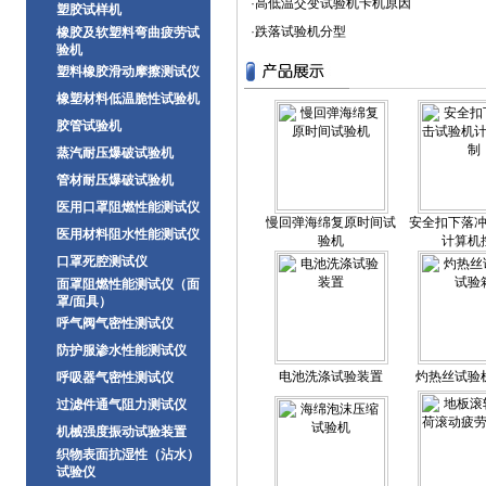
·
高低温交变试验机卡机原因
塑胶试样机
·
跌落试验机分型
橡胶及软塑料弯曲疲劳试
验机
塑料橡胶滑动摩擦测试仪
橡塑材料低温脆性试验机
胶管试验机
蒸汽耐压爆破试验机
管材耐压爆破试验机
医用口罩阻燃性能测试仪
慢回弹海绵复原时间试
安全扣下落
医用材料阻水性能测试仪
验机
计算机
口罩死腔测试仪
面罩阻燃性能测试仪（面
罩/面具）
呼气阀气密性测试仪
防护服渗水性能测试仪
电池洗涤试验装置
灼热丝试验
呼吸器气密性测试仪
过滤件通气阻力测试仪
机械强度振动试验装置
织物表面抗湿性（沾水）
试验仪