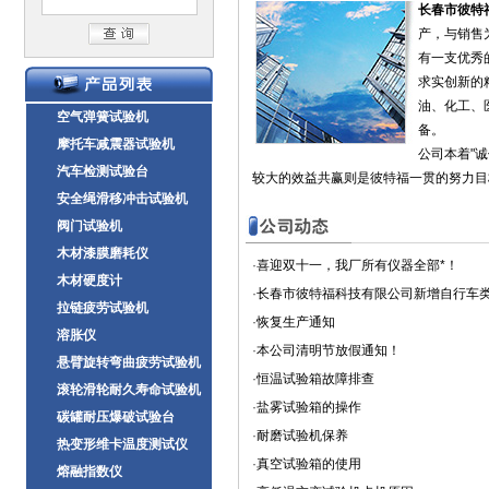
长春市彼特
产，与销售
有一支优秀
求实创新的
油、化工、
空气弹簧试验机
备。
摩托车减震器试验机
公司本着"
汽车检测试验台
较大的效益共赢则是彼特福一贯的努力目标。
安全绳滑移冲击试验机
阀门试验机
木材漆膜磨耗仪
·
喜迎双十一，我厂所有仪器全部*！
木材硬度计
·
长春市彼特福科技有限公司新增自行车
拉链疲劳试验机
·
恢复生产通知
溶胀仪
·
本公司清明节放假通知！
悬臂旋转弯曲疲劳试验机
·
恒温试验箱故障排查
滚轮滑轮耐久寿命试验机
·
盐雾试验箱的操作
碳罐耐压爆破试验台
·
耐磨试验机保养
热变形维卡温度测试仪
·
真空试验箱的使用
熔融指数仪