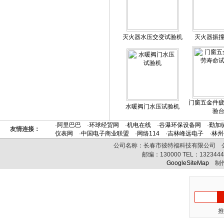
灭火器水压交变试验机
灭火器振
门窗五金件
水暖阀门水压试验机
验
·
阿里巴巴
·
环球经贸网
·
机电在线
·
谷瀑环保设备网
·
勤加
友情连接：
仪表网
·
中国电子商业联盟
·
网络114
·
吉林峰远电子
·
林州
公司名称：长春市彼特福科技有限公司 公司
邮编：
130000
TEL：
132344
GoogleSiteMap
制作
推