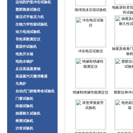
运动防护垫冲击试验机
地板滚轮变
塑胶跑道试验仪
海绵泡沫压缩试验机
劳试
液压式平板压力机
生物力学性能试验机
动力电池试验机
导热系数测定仪
紧固件试验机
抽屉及移卷
冲击电压试验仪
验
电热开水箱
电热水锅炉
反压高温蒸煮锅
高温蒸汽灭菌消毒器
马弗炉
自动式门铰链寿命试验机
绝缘鞋绝缘性能测定仪
塑胶拉伸冲
门窗试验机
纸箱试验机
抽屉耐久试验机
椅凳试验机
沙发试验机