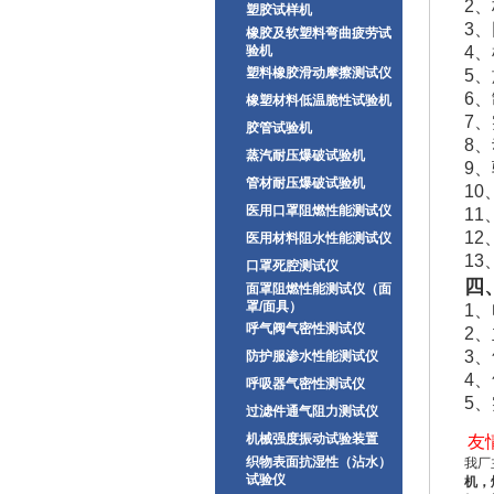
2、
塑胶试样机
3
橡胶及软塑料弯曲疲劳试
验机
4、
塑料橡胶滑动摩擦测试仪
5、
6
橡塑材料低温脆性试验机
7、
胶管试验机
8
蒸汽耐压爆破试验机
9
管材耐压爆破试验机
1
医用口罩阻燃性能测试仪
1
1
医用材料阻水性能测试仪
13
口罩死腔测试仪
四
面罩阻燃性能测试仪（面
罩/面具）
1
呼气阀气密性测试仪
2
3
防护服渗水性能测试仪
4
呼吸器气密性测试仪
5
过滤件通气阻力测试仪
机械强度振动试验装置
友
织物表面抗湿性（沾水）
我
厂
试验仪
机，