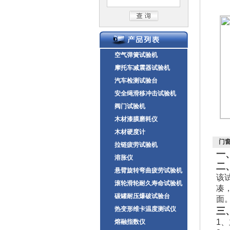
空气弹簧试验机
摩托车减震器试验机
汽车检测试验台
安全绳滑移冲击试验机
阀门试验机
木材漆膜磨耗仪
木材硬度计
门
拉链疲劳试验机
一
溶胀仪
二
悬臂旋转弯曲疲劳试验机
该
滚轮滑轮耐久寿命试验机
凑
碳罐耐压爆破试验台
面
热变形维卡温度测试仪
三
1、
熔融指数仪