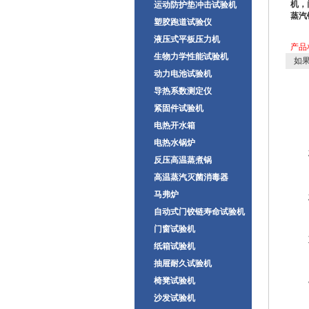
机，
运动防护垫冲击试验机
蒸汽
塑胶跑道试验仪
液压式平板压力机
产品
生物力学性能试验机
如果
动力电池试验机
导热系数测定仪
紧固件试验机
电热开水箱
电热水锅炉
反压高温蒸煮锅
高温蒸汽灭菌消毒器
马弗炉
自动式门铰链寿命试验机
门窗试验机
纸箱试验机
抽屉耐久试验机
椅凳试验机
沙发试验机