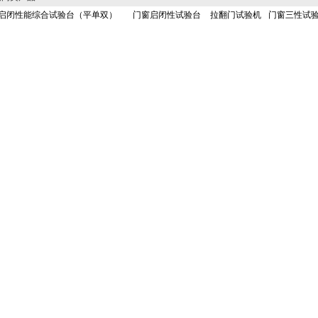
启闭性能综合试验台（平单双）
门窗启闭性试验台
拉翻门试验机
门窗三性试