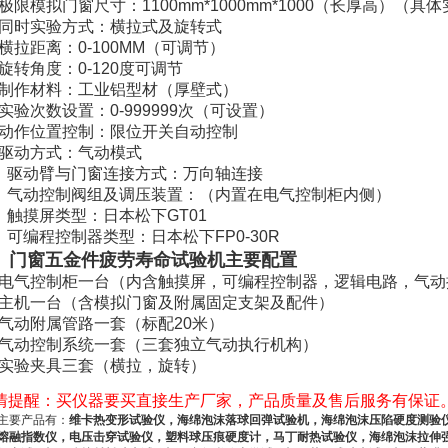
极限模拟门窗尺寸：1100mm*1000mm*1000（长厚高）（
、同时实验方式：横拉式及旋转式
横拉距离：0-100MM（可调节）
旋转角度：0-120度可调节
、制作材料：工业铝型材（厚壁式）
实验次数设置：0-999999次（可设置）
、动作位置控制：限位开关自动控制
、驱动方式：气动模式
0、驱动臂与门窗连接方式：万向轴连接
1、气动控制阀组及调压装置：（内置在电气控制柜内侧）
2、触摸屏类型：日本松下GT01
、可编程控制器类型：日本松下FP0-30R
、
门窗五金件疲劳寿命试验机
主要配置
、电气控制柜一台（内含触摸屏，可编程控制器，逻辑电路，气
、主机一台（含模拟门窗及附属固定支架及配件）
、气动附属管路一套（标配20米）
、气动控制系统一套（三套独立气动执行机构）
、实验夹具三套（横拉，旋转）
情提醒：买仪器要买直接生产厂家，产品质量及售后服务有保证
主要产品有：
维卡热变形试验仪，海绵泡沫落球回弹试验机，海绵泡沫压陷硬度测验
熔融指数仪，电压击穿试验仪，塑料球压痕硬度计，马丁耐热试验仪，海绵泡沫拉伸