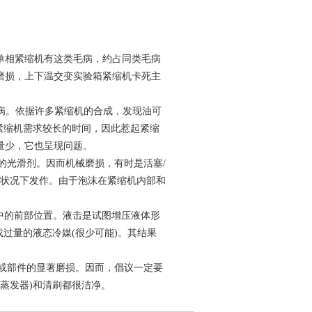
单相紧缩机有这类毛病，约占同类毛病
磨损，上下温交变实验箱紧缩机卡死主
毛病。依据许多紧缩机的合成，发现油可
紧缩机需求较长的时间，因此惹起紧缩
量少，它也呈现问题。
的光滑剂。因而机械磨损，有时是活塞/
声状况下发作。由于泡沫在紧缩机内部和
中的前部位置。液击是试图增压液体形
过量的液态冷媒(很少可能)。其结果
。
死或部件的显著磨损。因而，倡议一定要
蒸发器)和清刷都很洁净。