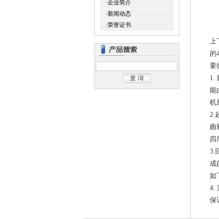
·企业简介
·新闻动态
·荣誉证书
上
的
要
1
能
机
2
曲
四
3
成
如
4
保