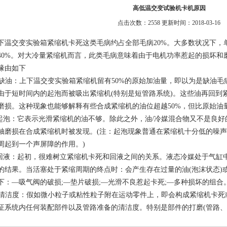
高低温交变试验机卡机原因
点击次数：2558 更新时间：2018-03-16
下温交变实验箱紧缩机卡死这类毛病约占全部毛病20%。大多数状况下，
40%。对大冷量紧缩机而言，此类毛病意味着由于电机功率惹起的损坏和
缘由如下
. 缺油：上下温交变实验箱紧缩机留有50%的原始加油量，即以为是缺油
由于短时间内的起泡而被吸出紧缩机(特别是短管路系统)。这些油再回到
磨损。这种现象也能够解释有些合成紧缩机的油位超越50%，但比原始油
.起泡：它表示光滑紧缩机的油不够。除此之外，油/冷媒混合物又不是良好
轴磨损在合成紧缩机时被发现。(注：起泡现象普通在紧缩机十分低的噪
周起到一个声屏障的作用。)
.回液：起初，很难树立紧缩机卡死和回液之间的关系。液态冷媒处于气缸
的结果。当活塞处于紧缩周期的终点时：会产生存在过量的油(泡沫状态)或
下：—吸气阀的破损;—垫片破损;—光滑不良惹起卡死;—多种损坏的组合
. 清洁度：假如微小粒子或粘性粒子附在运动零件上，即会构成紧缩机卡
证系统内任何装配部件以及管路准备的清洁度。特别是部件的打磨(管路、