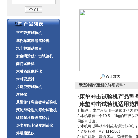
空气弹簧试验机
摩托车减震器试验机
汽车检测试验台
安全绳滑移冲击试验机
阀门试验机
木材漆膜磨耗仪
点击放大
木材硬度计
床垫冲击试验机
的详细资料：
拉链疲劳试验机
溶胀仪
·
床垫冲击试验机
产品型号
悬臂旋转弯曲疲劳试验机
·
床垫冲击试验机
适用范
滚轮滑轮耐久寿命试验机
1.概述：
本
广泛应用于测试评估内置
2.
本机
带有一个79.5 ± 1kg的
碳罐耐压爆破试验台
同的冲击点。
热变形维卡温度测试仪
3.
本机
可以手动控制或者通过软件进
4.遵循标准：ASTM F1566
熔融指数仪
5.适用对象：普通床垫、弹簧床垫、