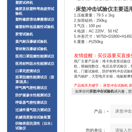
塑胶试样机
·
床垫冲击试验仪
主要适
橡胶及软塑料弯曲疲劳试
验机
1.压板重量：79.5 ± 1kg
塑料橡胶滑动摩擦测试仪
2.加荷砝码：250kg
3.气压：100 psi
橡塑材料低温脆性试验机
4.电源：AC 220V、50 HZ
胶管试验机
5.外形尺寸：W750×D1800×H145
蒸汽耐压爆破试验机
6.重量：约250kg
管材耐压爆破试验机
友情提醒：买仪器要买直接
医用口罩阻燃性能测试仪
我
厂
主要产品有：
维卡热变形试验仪
医用材料阻水性能测试仪
机，熔融指数仪，电压击穿试验仪，
口罩死腔测试仪
机，门窗试验机，防护材料冲击试验
蒸汽锅炉，大型电开水箱，地板耐摩
面罩阻燃性能测试仪（面
罩/面具）
产品相关关键字：
床垫冲击试验机
呼气阀气密性测试仪
如果你对
床垫冲击试验机
感兴趣，想
防护服渗水性能测试仪
呼吸器气密性测试仪
过滤件通气阻力测试仪
产品：
机械强度振动试验装置
织物表面抗湿性（沾水）
试验仪
您的单位：