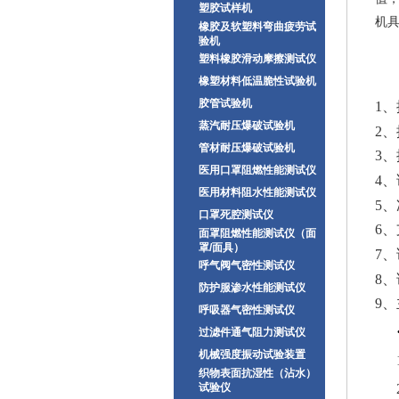
塑胶试样机
机
橡胶及软塑料弯曲疲劳试
验机
塑料橡胶滑动摩擦测试仪
橡塑材料低温脆性试验机
胶管试验机
1
蒸汽耐压爆破试验机
2
管材耐压爆破试验机
3、
医用口罩阻燃性能测试仪
4、
医用材料阻水性能测试仪
5、
口罩死腔测试仪
6、
面罩阻燃性能测试仪（面
罩/面具）
7、
呼气阀气密性测试仪
8
防护服渗水性能测试仪
9、
呼吸器气密性测试仪
过滤件通气阻力测试仪
机械强度振动试验装置
织物表面抗湿性（沾水）
试验仪