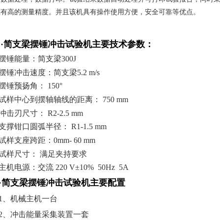
具有高的测量精度。并且该机具有操作使用方便，安全可靠等优点。
·
简支梁摆锤冲击试验机
主要
技术参数：
、摆锤能量：
简支梁
300J
、摆锤冲击速度：
简支梁
5.2
m/s
摆锤预扬角： 150°
试样中心到摆轴轴线的距离： 750 mm
冲击刃尺寸： R2-2.5 mm
支撑钳口圆弧半径： R1-1.5 mm
试样支座跨距：0mm- 60 mm
、试样尺寸： 满足夹持要求
主机电源：交流 220 V±10% 50Hz 5A
·
简支梁摆锤冲击试验机
主要配置
1、机械主机一台
2、冲击能量采集装置一套