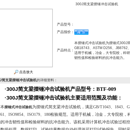
300J简支梁摆锤冲击试验机
产品型号：
产品报价：
本摆锤式冲击试验机为摆锤式300J简
GB18743、ASTM D256、JB876
产品特点：
适用于机械，冶金，大专院校，科研
韧性值和检验材料的抗冲击能力。
点击放大
0J简支梁摆锤冲击试验机
的详细资料：
·300J简支梁摆锤冲击试验
机产品型号：BTF-009
·
300J简支梁摆锤冲击试验机
主要适用范围及功能：
本
为摆锤式简支梁冲击试验机，满足
GB/T1043
、
1843
、
G
摆锤式冲击试验机
761
、
ISO9854
、
ISO179
、
180
检验规范。适用于机械，冶金，大专院校，
料的冲击韧性值和检验材料的抗冲击能力。该机采用计算机冲击试验过程
，数据处理，数据打印。试验结果数据自动处理并可打印试验报告，同时