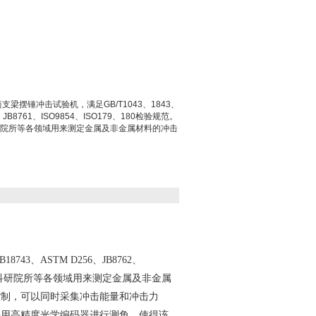
支梁摆锤冲击试验机，满足GB/T1043、1843、
2、JB8761、ISO9854、ISO179、180检验规范。
院所等各领域用来测定金属及非金属材料的冲击
B18743
、
ASTM D256
、
JB8762
、
科研院所等各领域用来测定金属及非金属
控制，可以同时采集冲击能量和冲击力
采用高精度光学编码器进行测角，使得该