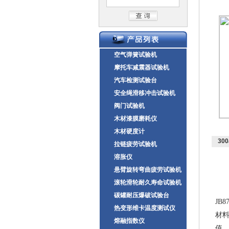
空气弹簧试验机
摩托车减震器试验机
汽车检测试验台
安全绳滑移冲击试验机
阀门试验机
木材漆膜磨耗仪
木材硬度计
30
拉链疲劳试验机
溶胀仪
悬臂旋转弯曲疲劳试验机
滚轮滑轮耐久寿命试验机
碳罐耐压爆破试验台
JB8
热变形维卡温度测试仪
材
熔融指数仪
值