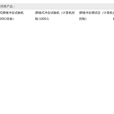
同类产品：
式摆锤冲击试验机
摆锤式冲击试验机（计算机控
摆锤冲击测试仪（计算机
000J非标）
制-1000J）
控制）