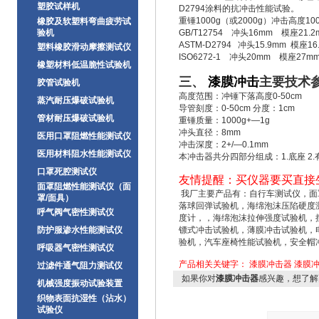
塑胶试样机
D2794涂料的抗冲击性能试验。
重锤1000g（或2000g）冲击高度10
橡胶及软塑料弯曲疲劳试
验机
GB/T12754 冲头16mm 模座21.2
ASTM-D2794 冲头15.9mm 模座16
塑料橡胶滑动摩擦测试仪
ISO6272-1 冲头20mm 模座27m
橡塑材料低温脆性试验机
三、
漆膜冲击
主要技术
胶管试验机
高度范围：冲锤下落高度0-50cm
蒸汽耐压爆破试验机
导管刻度：0-50cm 分度：1cm
管材耐压爆破试验机
重锤质量：1000g+—1g
冲头直径：8mm
医用口罩阻燃性能测试仪
冲击深度：2+/—0.1mm
医用材料阻水性能测试仪
本冲击器共分四部分组成：1.底座 2.有
口罩死腔测试仪
友情提醒：买仪器要买直接
面罩阻燃性能测试仪（面
我厂主要产品有：自行车测试仪，面
罩/面具）
落球回弹试验机，海绵泡沫压陷硬度
呼气阀气密性测试仪
度计，，海绵泡沫拉伸强度试验机，
防护服渗水性能测试仪
镖式冲击试验机，薄膜冲击试验机，
验机，汽车座椅性能试验机，安全帽
呼吸器气密性测试仪
产品相关关键字：
漆膜冲击器
漆膜
过滤件通气阻力测试仪
如果你对
漆膜冲击器
感兴趣，想了解
机械强度振动试验装置
织物表面抗湿性（沾水）
试验仪