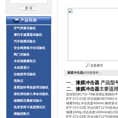
空气弹簧试验机
摩托车减震器试验机
汽车检测试验台
安全绳滑移冲击试验机
阀门试验机
木材漆膜磨耗仪
点击放大
木材硬度计
漆膜冲击器
的详细资料：
拉链疲劳试验机
溶胀仪
一、
漆膜冲击器
产品型号
悬臂旋转弯曲疲劳试验机
二、
漆膜冲击器
主要适
滚轮滑轮耐久寿命试验机
是按照GB1732-79标准测定漆膜的
BTF-072-01型 符合国家GB/T4
碳罐耐压爆破试验台
锤重500g,冲击高度400mm,钢球直径
热变形维卡温度测试仪
BTF-072-02型 符合GB/T127
锤重1000g,冲击高度1000mm或12
熔融指数仪
BTF-072-03型 符合GB/T12