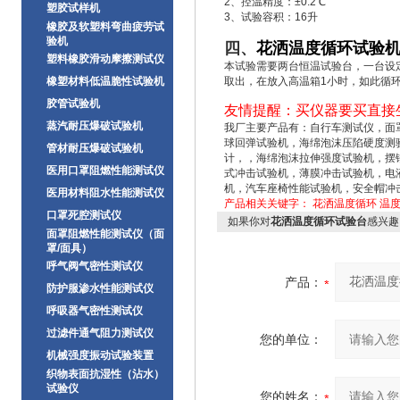
2、控温精度：±0.2℃
塑胶试样机
3、试验容积：16升
橡胶及软塑料弯曲疲劳试
验机
四、
花洒温度循环试验
塑料橡胶滑动摩擦测试仪
本试验需要两台恒温试验台，一台设定
橡塑材料低温脆性试验机
取出，在放入高温箱1小时，如此循
胶管试验机
友情提醒：买仪器要买直接
蒸汽耐压爆破试验机
我厂主要产品有：自行车测试仪，面
球回弹试验机，海绵泡沫压陷硬度测
管材耐压爆破试验机
计，，海绵泡沫拉伸强度试验机，摆
医用口罩阻燃性能测试仪
式冲击试验机，薄膜冲击试验机，电
机，汽车座椅性能试验机，安全帽冲
医用材料阻水性能测试仪
产品相关关键字：
花洒温度循环
温
口罩死腔测试仪
如果你对
花洒温度循环试验台
感兴趣
面罩阻燃性能测试仪（面
罩/面具）
呼气阀气密性测试仪
产品：
防护服渗水性能测试仪
呼吸器气密性测试仪
过滤件通气阻力测试仪
您的单位：
机械强度振动试验装置
织物表面抗湿性（沾水）
试验仪
您的姓名：