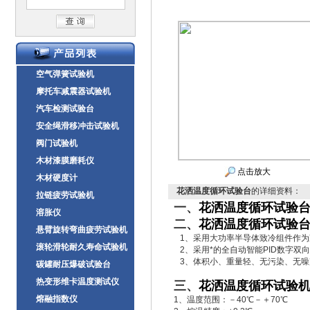
空气弹簧试验机
摩托车减震器试验机
汽车检测试验台
安全绳滑移冲击试验机
阀门试验机
木材漆膜磨耗仪
点击放大
木材硬度计
花洒温度循环试验台
的详细资料：
拉链疲劳试验机
一、
花洒温度循环试验
溶胀仪
二、
花洒温度循环试验
悬臂旋转弯曲疲劳试验机
1、采用大功率半导体致冷组件作为
滚轮滑轮耐久寿命试验机
2、采用*的全自动智能PID数字双
3、体积小、重量轻、无污染、无噪
碳罐耐压爆破试验台
热变形维卡温度测试仪
三、
花洒温度循环试验
熔融指数仪
1、温度范围：－40℃－＋70℃