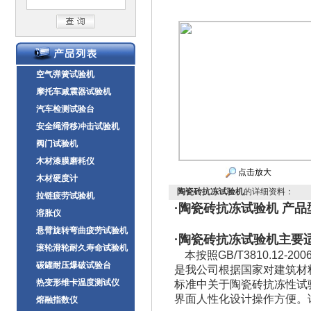
空气弹簧试验机
摩托车减震器试验机
汽车检测试验台
安全绳滑移冲击试验机
阀门试验机
木材漆膜磨耗仪
点击放大
木材硬度计
陶瓷砖抗冻试验机
的详细资料：
拉链疲劳试验机
·
陶瓷砖抗冻试验机
产品型
溶胀仪
悬臂旋转弯曲疲劳试验机
·
陶瓷砖抗冻试验机
主要
滚轮滑轮耐久寿命试验机
本
按照GB/T3810.12-
碳罐耐压爆破试验台
是我公司根据国家对建筑材料
热变形维卡温度测试仪
标准中关于陶瓷砖抗冻性试验
界面人性化设计操作方便。
熔融指数仪