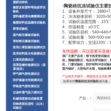
塑胶试样机
·
陶瓷砖抗冻试验仪
主要
橡胶及软塑料弯曲疲劳试
1、设备外形尺寸： 1880×71
验机
2、冷冻箱体容积：1020×50
塑料橡胶滑动摩擦测试仪
3、试验区温度范围：-15℃
橡塑材料低温脆性试验机
4、控温精度：±0.5℃
胶管试验机
5、试验区容积：540×440×
蒸汽耐压爆破试验机
6、试验砖量：500×500 
管材耐压爆破试验机
7、配带动力：交流220V，功
医用口罩阻燃性能测试仪
友情提醒：买仪器要买直接
医用材料阻水性能测试仪
我
厂
主要产品有：
维卡热变形试验仪
口罩死腔测试仪
机，熔融指数仪，电压击穿试验仪，
机，门窗试验机，防护材料冲击试验
面罩阻燃性能测试仪（面
蒸汽锅炉，大型电开水箱，地板耐摩
罩/面具）
呼气阀气密性测试仪
产品相关关键字：
陶瓷砖抗冻试验
防护服渗水性能测试仪
如果你对
陶瓷砖抗冻试验机
感兴趣，
呼吸器气密性测试仪
过滤件通气阻力测试仪
产品：
机械强度振动试验装置
织物表面抗湿性（沾水）
试验仪