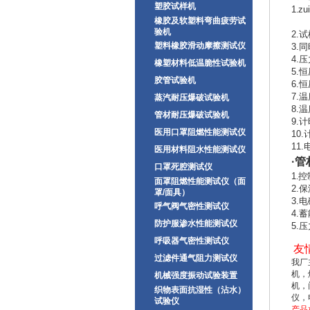
塑胶试样机
1
zu
.
橡胶及软塑料弯曲疲劳试
50
验机
2.试
塑料橡胶滑动摩擦测试仪
3.
4.
橡塑材料低温脆性试验机
5.恒
胶管试验机
6.
7.
蒸汽耐压爆破试验机
8.
管材耐压爆破试验机
9.计
医用口罩阻燃性能测试仪
10
11
医用材料阻水性能测试仪
·
管
口罩死腔测试仪
1
控
.
面罩阻燃性能测试仪（面
2.
罩/面具）
3.
呼气阀气密性测试仪
4.
防护服渗水性能测试仪
5.
呼吸器气密性测试仪
友
过滤件通气阻力测试仪
我
厂
机，
机械强度振动试验装置
机，
织物表面抗湿性（沾水）
仪，
试验仪
产品