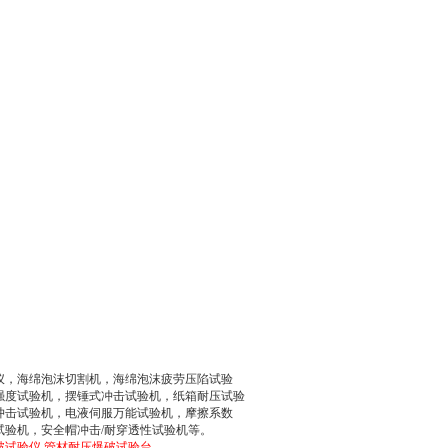
。
仪，海绵泡沫切割机，海绵泡沫疲劳压陷试验
强度试验机，摆锤式冲击试验机，纸箱耐压试验
冲击试验机，电液伺服万能试验机，摩擦系数
验机，安全帽冲击/耐穿透性试验机等
。
破试验仪
管材耐压爆破试验台