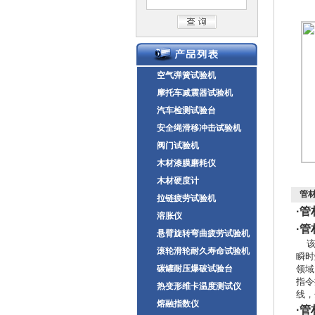
空气弹簧试验机
摩托车减震器试验机
汽车检测试验台
安全绳滑移冲击试验机
阀门试验机
木材漆膜磨耗仪
木材硬度计
管
拉链疲劳试验机
·
管
溶胀仪
·
管
悬臂旋转弯曲疲劳试验机
滚轮滑轮耐久寿命试验机
瞬时
碳罐耐压爆破试验台
领域
指令
热变形维卡温度测试仪
线，
熔融指数仪
·
管