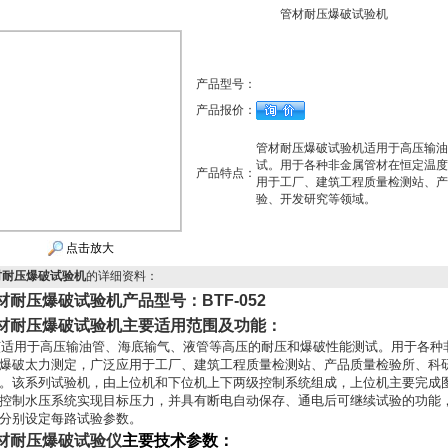
管材耐压爆破试验机
产品型号：
产品报价：
管材耐压爆破试验机适用于高压输油
试。用于各种非金属管材在恒定温度
产品特点：
用于工厂、建筑工程质量检测站、产
验、开发研究等领域。
点击放大
材耐压爆破试验机
的详细资料：
材耐压爆破试验机
产品型号：BTF-052
材耐压爆破试验机
主要适用范围及功能：
该
适用于高压输油管、海底输气、液管等高压的耐压和爆破性能测试。用于各种
爆破太力测定，广泛应用于工厂、建筑工程质量检测站、产品质量检验所、科
。该系列试验机，由上位机和下位机上下两级控制系统组成，上位机主要完成
控制水压系统实现目标压力，并具有断电自动保存、通电后可继续试验的功能
分别设定每路试验参数。
材耐压爆破试验仪
主要技术参数：