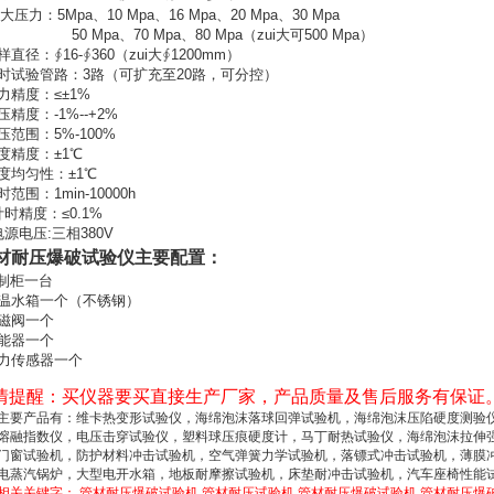
i大压力：5Mpa、10 Mpa、16 Mpa、20 Mpa、30 Mpa
 Mpa、70 Mpa、80 Mpa（zui大可500 Mpa）
样直径：∮16-∮360（zui大∮1200mm）
同时试验管路：3路（可扩充至20路，可分控）
压力精度：≤±1%
压精度：-1%--+2%
恒压范围：5%-100%
温度精度：±1℃
温度均匀性：±1℃
时范围：1min-10000h
.计时精度：≤0.1%
.电源电压:三相380V
材耐压爆破试验仪
主要配置：
制柜一台
保温水箱一个（不锈钢）
电磁阀一个
蓄能器一个
压力传感器一个
情提醒：买仪器要买直接生产厂家，产品质量及售后服务有保证
主要产品有：
维卡热变形试验仪，海绵泡沫落球回弹试验机，海绵泡沫压陷硬度测验
熔融指数仪，电压击穿试验仪，塑料球压痕硬度计，马丁耐热试验仪，海绵泡沫拉伸
门窗试验机，防护材料冲击试验机，空气弹簧力学试验机，落镖式冲击试验机，薄膜
电蒸汽锅炉，大型电开水箱，地板耐摩擦试验机，床垫耐冲击试验机，汽车座椅性能试
相关关键字：
管材耐压爆破试验机
管材耐压试验机
管材耐压爆破试验机
管材耐压爆