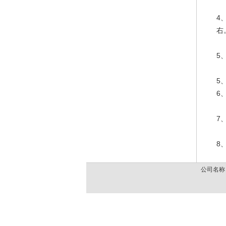
4
右
5
5
6
7
8
公司名称