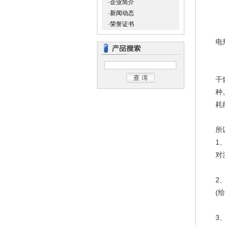
·企业简介
·新闻动态
·荣誉证书
电
干
种
耗
所
1
对
2
(
3