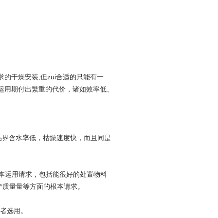
干燥安装,但zui合适的只能有一
运用期付出繁重的代价，诸如效率低、
，临界含水率低，枯燥速度快，而且同是
的根本运用请求，包括能很好的处置物料
产质量量等方面的根本请求。
低者选用。