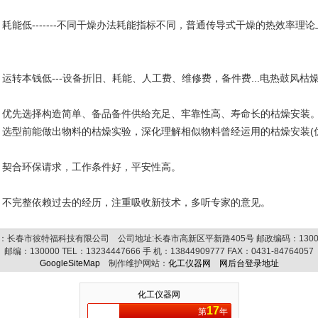
、耗能低-------不同干燥办法耗能指标不同，普通传导式干燥的热效率理论
。
、运转本钱低---设备折旧、耗能、人工费、维修费，备件费...电热鼓风
、优先选择构造简单、备品备件供给充足、牢靠性高、寿命长的枯燥安装
、选型前能做出物料的枯燥实验，深化理解相似物料曾经运用的枯燥安装(
、契合环保请求，工作条件好，平安性高。
、不完整依赖过去的经历，注重吸收新技术，多听专家的意见。
：长春市彼特福科技有限公司 公司地址:长春市高新区平新路405号 邮政编码：1300
邮编：
130000
TEL：
13234447666
手 机：
13844909777
FAX：
0431-84764057
GoogleSiteMap
制作维护网站：
化工仪器网
网后台登录地址
化工仪器网
17
第
年