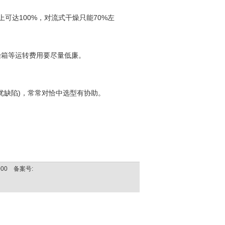
上可达100%，对流式干燥只能70%左
枯燥箱等运转费用要尽量低廉。
。
优缺陷)，常常对恰中选型有协助。
00 备案号: