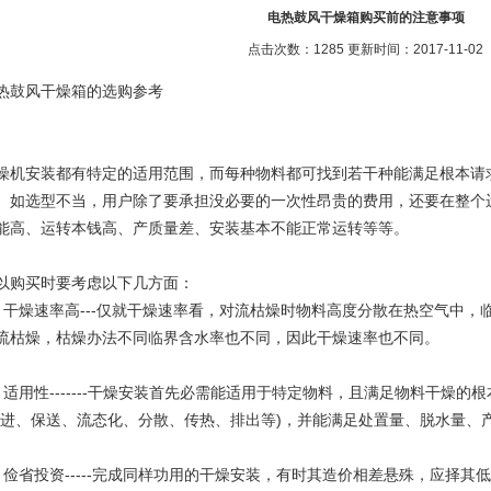
电热鼓风干燥箱购买前的注意事项
点击次数：1285 更新时间：2017-11-02
热鼓风干燥箱的选购参考
燥机安装都有特定的适用范围，而每种物料都可找到若干种能满足根本请求的
。如选型不当，用户除了要承担没必要的一次性昂贵的费用，还要在整个
能高、运转本钱高、产质量差、安装基本不能正常运转等等。
以购买时要考虑以下几方面：
、干燥速率高---仅就干燥速率看，对流枯燥时物料高度分散在热空气中
流枯燥，枯燥办法不同临界含水率也不同，因此干燥速率也不同。
、适用性-------干燥安装首先必需能适用于特定物料，且满足物料干燥
给进、保送、流态化、分散、传热、排出等)，并能满足处置量、脱水量、
、俭省投资-----完成同样功用的干燥安装，有时其造价相差悬殊，应择其