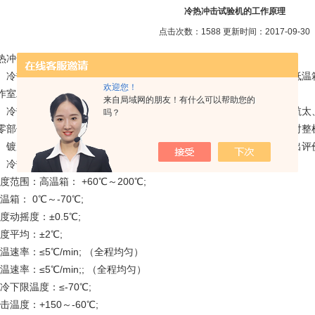
冷热冲击试验机的工作原理
点击次数：1588 更新时间：2017-09-30
热冲击实验机的工作原理：
、冷热冲击实验机采用上、中、下箱体构造，上部为高温箱，下部为低温
欢迎您！
作室左部，电器控制柜置於实验箱的右侧面，便於操作。
来自局域网的朋友！有什么可以帮助您的
、冷热冲击实验机的作用：是依据用户请求设计制造，适用于航空、航太
吗？
零部件的上下温冲击实验及高温或低温环境下的储存和实验。供用户对整
、镀层等作相应的气候环境加速实验，以便对试品或试品实验行为作出评
、冷热冲击实验机主要技术指标：
温度范围：高温箱： +60℃～200℃;
低温箱： 0℃～-70℃;
温度动摇度：±0.5℃;
温度平均：±2℃;
升温速率：≤5℃/min; （全程均匀）
降温速率：≤5℃/min;; （全程均匀）
预冷下限温度：≤-70℃;
冲击温度：+150～-60℃;