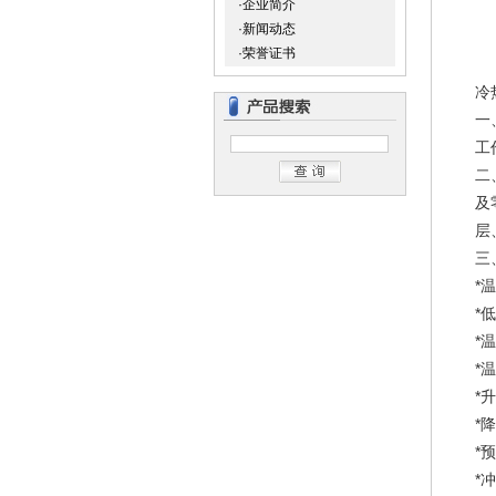
·企业简介
·新闻动态
·荣誉证书
冷
一
工
二
及
层
三
*
*
*
*
*
*
*
*