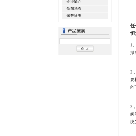
·企业简介
·新闻动态
·荣誉证书
任
恒
1
撤
2
要
的
3
阀
统