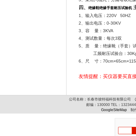
四、
绝缘鞋绝缘手套耐压试验机
1、输入电压：220V 50HZ
2、输出电压：0-30KV
3、容 量：3KVA
4、测试数量：每次3双
5、质 量：绝缘靴（手套）
工频耐压试验台：30K
6、尺 寸：70cm×65cm×115
友情提醒：买仪器要买直
公司名称：长春市彼特福科技有限公司 公司
邮编：
130000
TEL：
132344
GoogleSiteMap
制作