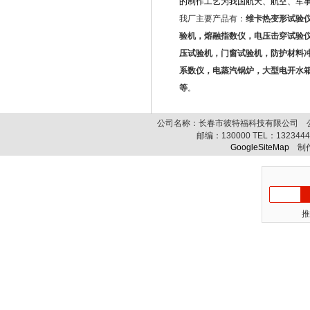
的制作工艺为我国航天、航空、军
我
厂
主要产品有：
维卡热变形试验
验机，熔融指数仪，电压击穿试验
压试验机，门窗试验机，防护材料
系数仪，电蒸汽锅炉，大型电开水
等
。
公司名称：长春市彼特福科技有限公司 公司
邮编：
130000
TEL：
132344
GoogleSiteMap
制作
推