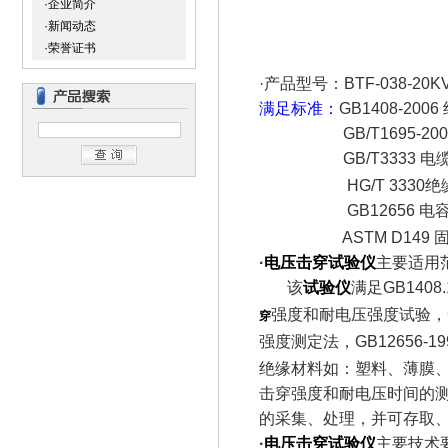
·企业简介
·新闻动态
·荣誉证书
·产品型号：BTF-038-20K
满足标准：
GB1408-20
GB/T1695-200
GB/T3333 电缆
HG/T 3330绝缘
GB12656 电容
ASTM D149 固
·
电压击穿试验仪
主要适用
该
试验仪
满足GB1408
强度和耐电压强度试验，GB/
穿
强度测定法，GB12656-1
绝缘材料如：塑料、薄膜
击穿强度和耐电压时间的
的采集、处理，并可存取、
·
电压击穿试验仪
主要技术