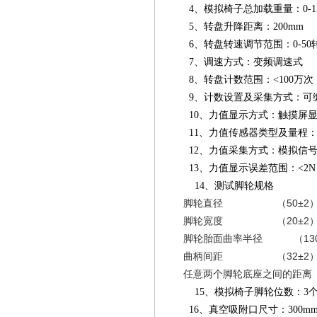
4、模拟椅子总加载重量：0-
5、转盘升降距离：200mm
6、转盘转速调节范围：0-50
7、调速方式：变频调速式
8、转盘计数范围：<100万次
9、计数设置及采集方式：可
10、力值显示方式：触摸屏
11、力值传感器类型及量程：
12、力值采集方式：模拟信
13、力值显示误差范围：<2N
14、测试脚轮规格
50±2
脚轮直径
（
20±2
脚轮宽度
（
13
脚轮胎面曲率半径
（
32±2
曲柄间距
（
任意两个脚轮底座之间的距离
15、模拟椅子脚轮位数：3
16、真空吸附口尺寸：300mm