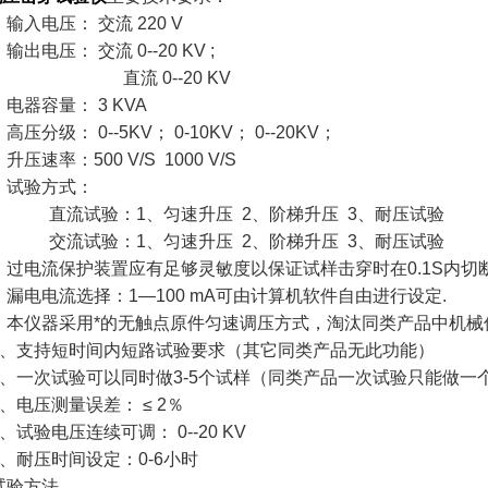
、输入电压： 交流 220 V
、输出电压： 交流 0--20 KV ;
直流 0--20 KV
、电器容量： 3 KVA
、高压分级： 0--5KV； 0-10KV； 0--20KV；
、升压速率：500 V/S 1000 V/S
、试验方式：
流试验：1、匀速升压 2、阶梯升压 3、耐压试验
流试验：1、匀速升压 2、阶梯升压 3、耐压试验
、过电流保护装置应有足够灵敏度以保证试样击穿时在0.1S内切断
、漏电电流选择：1—100 mA可由计算机软件自由进行设定.
、本仪器采用*的无触点原件匀速调压方式，淘汰同类产品中机械
0、支持短时间内短路试验要求（其它同类产品无此功能）
1、一次试验可以同时做3-5个试样（同类产品一次试验只能做一
2、电压测量误差： ≤ 2％
3、试验电压连续可调： 0--20 KV
4、耐压时间设定：0-6小时
试验方法