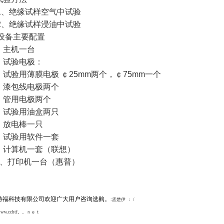
、绝缘试样空气中试验
、绝缘试样浸油中试验
设备主要配置
、主机一台
、试验电极：
、试验用薄膜电极 ￠25mm两个，￠75mm一个
、漆包线电极两个
、管用电极两个
、试验用油盒两只
、放电棒一只
、试验用软件一套
、计算机一套（联想）
0、打印机一台（惠普）
特福
科技有限公司欢迎广大用户咨询选购。
:孟楚伊
： /
ww.ccbtf。。ｎｅｔ