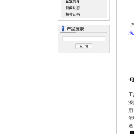
·企业简介
·新闻动态
·荣誉证书
·
满
G
G
H
G
A
·
工
漆
用
流
速
·