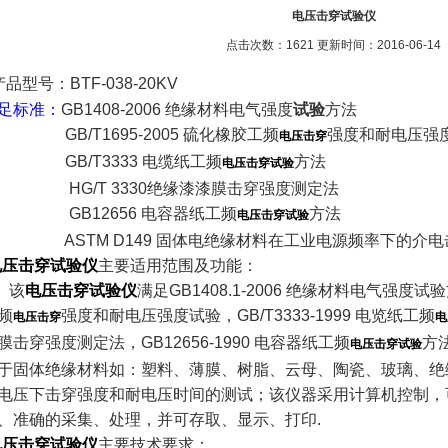
电压击穿试验仪
点击次数：1621 更新时间：2016-06-14
产品型号：BTF-038-20KV
足标准：
GB1408-2006 绝缘材料电气强度
试验
方法
B/T1695-2005 硫化橡胶工频
强度和耐电压强
电压击穿
B/T3333 电缆纸工频
方法
电压击穿试验
G/T 3330绝缘漆漆膜击穿强度测定法
B12656 电容器纸工频
方法
电压击穿试验
STM D149 固体电绝缘材料在工业电源频率下的介电击
电压击穿试验仪
主要适用范围及功能：
该
电压击穿试验仪
满足GB1408.1-2006 绝缘材料电气强度试验
频
强度和耐电压强度试验，GB/T3333-1999 电览纸工频
电压击穿
电
膜击穿强度测定法，GB12656-1990 电容器纸工频
方法
电压击穿试验
于固体绝缘材料如：塑料、薄膜、树脂、云母、陶瓷、玻璃、绝
电压下击穿强度和耐电压时间的测试；该仪器采用计算机控制，
、准确的采集、处理，并可存取、显示、打印.
电压击穿试验仪
主要技术要求：