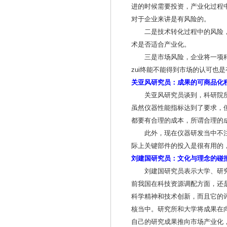
进的时候需要投资，产业化过程
对于企业来讲是有风险的。
二是技术转化过程中的风险，技
术是否适合产业化。
三是市场风险，企业将一项科研
zui终能不能得到市场的认可也
关亚风研究员：成果的可商品化
关亚风研究员谈到，科研院所、
虽然仪器性能指标达到了要求，
都要有合理的成本，所谓合理的
此外，现在仪器研发当中不注重
际上关键部件的投入是很有用的
刘建国研究员：文化与理念的碰
刘建国研究员表示大学、研究所
前我国在科技资源调配方面，还
科学精神和技术创新，而且它的
核当中。研究所和大学将成果在
自己的研究成果推向市场产业化