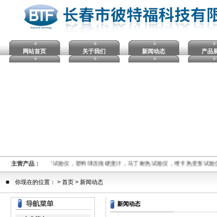
网站首页
关于我们
新闻动态
产品
熔融指数仪,电压击穿试验仪，塑料球压痕硬度计，马丁耐热试验仪，维卡热变形试验
主营产品：
■ 你现在的位置： >
首页
> 新闻动态
新闻动态