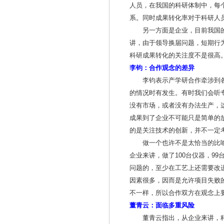
人员，在我国的科研体制中，每个
系。同时成果转化率对于科研人
另一方面是企业，目前我国的仪
讲，由于领导换届问题，短期行
科研成果转化的关注度不是很高
李钧：合作观念的差异
李钧表示产学研合作牵涉到各个
的情况时有发生。有时我们会听
没有市场，或者没有办法生产，
成果到了企业不可能只是简单的
的是关注技术的创新，并不一定
做一个也许不是太恰当的比喻，一
企业来讲，做了100台仪器，9
问题的，至少在工艺上还需要改
因素很多，因而是允许项目失败
不一样，所以合作双方在观念上
董青云：面临多重风险
董青云指出，从企业来讲，科学