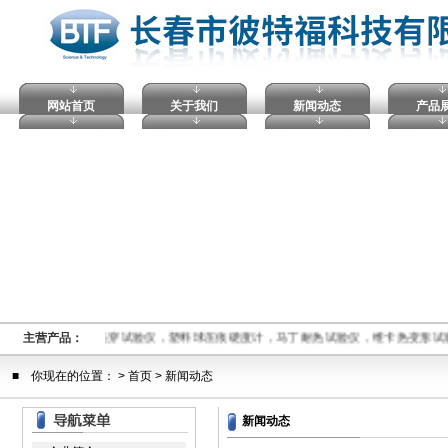
网站首页
关于我们
新闻动态
产品
熔融指数仪,电压击穿试验仪，塑料球压痕硬度计，马丁耐热试验仪，维卡热变形试
主营产品：
■ 你现在的位置： >
首页
> 新闻动态
新闻动态