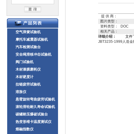
提 供 商：
图片类型：
资料类型：
DOC
相关产品：
空气弹簧试验机
详细介绍：
文件
摩托车减震器试验机
JBT3235-199
汽车检测试验台
安全绳滑移冲击试验机
阀门试验机
木材漆膜磨耗仪
木材硬度计
拉链疲劳试验机
溶胀仪
悬臂旋转弯曲疲劳试验机
滚轮滑轮耐久寿命试验机
碳罐耐压爆破试验台
热变形维卡温度测试仪
熔融指数仪