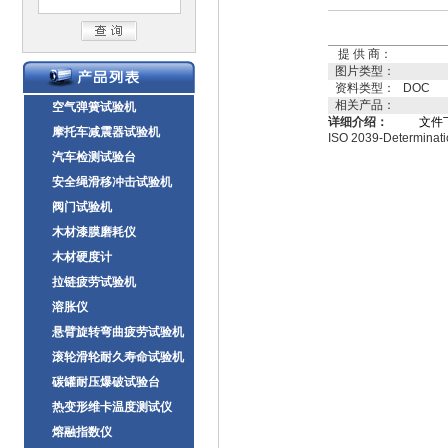
提 供 商：
图片类型：
资料类型：
DOC
相关产品：
空气弹簧试验机
详细介绍：
文件
摩托车减震器试验机
ISO 2039-Determinati
汽车检测试验台
安全绳滑移冲击试验机
阀门试验机
木材漆膜磨耗仪
木材硬度计
拉链疲劳试验机
溶胀仪
悬臂旋转弯曲疲劳试验机
滚轮滑轮耐久寿命试验机
碳罐耐压爆破试验台
热变形维卡温度测试仪
熔融指数仪