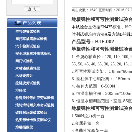
点击次数：1549 更新时间：2016-07-
地板弹性和可弯性测量试验
本试验台是依据EN435标准，
ISO
空气弹簧试验机
时测试标准内方法A及方法B的规
摩托车减震器试验机
产品型号：BTF-002
汽车检测试验台
地板弹性和可弯性测量试验
安全绳滑移冲击试验机
1. 金属心轴直径：120, 110, 100, 90,
阀门试验机
55, 50, 45, 40, 35, 30, 25, 20,
木材漆膜磨耗仪
8mm*60m
2.
可弯性测试支架：￠
木材硬度计
3.
150mm
圆柱体中心轴距离：
拉链疲劳试验机
4.
0-500N
拉伸力范围：
溶胀仪
5.
300mm*100
恒温水槽容积：
悬臂旋转弯曲疲劳试验机
6.
-85
恒温水槽调温范围：室温
度
滚轮滑轮耐久寿命试验机
地板弹性和可弯性测量试验
碳罐耐压爆破试验台
1.500N
拉力机一台
热变形维卡温度测试仪
2.
金属芯轴一套
熔融指数仪
3.
弯曲性实验架一套