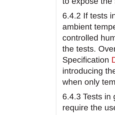
to
expose the 
6.4.2 If tests 
ambient
tempe
controlled hum
the tests. Ov
Specification
introducing the
when
only tem
6.4.3 Tests in 
require the
us