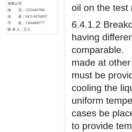
有限公司
oil on the
test 
电 话：13234447666
传 真：0431-84764057
6.4.1.2 Break
手 机：13844909777
联 系 人：王工
having
differe
comparable.
made at other
must be provi
cooling
the li
uniform tempe
cases be pla
to provide temp