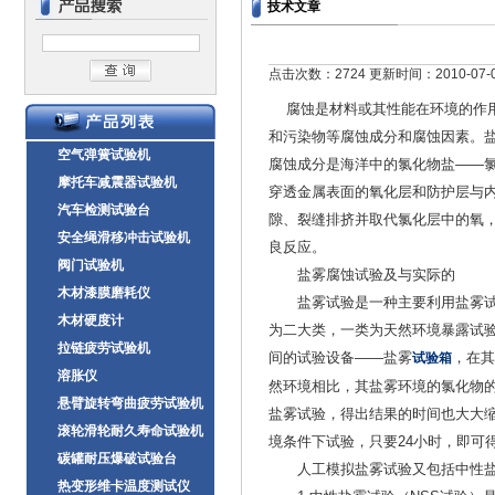
技术文章
点击次数：2724 更新时间：2010-07-
腐蚀是材料或其性能在环境的作
和污染物等腐蚀成分和腐蚀因素。盐
空气弹簧试验机
腐蚀成分是海洋中的氯化物盐——
摩托车减震器试验机
穿透金属表面的氧化层和防护层与
汽车检测试验台
隙、裂缝排挤并取代氯化层中的氧
安全绳滑移冲击试验机
良反应。
阀门试验机
盐雾腐蚀试验及与实际的
木材漆膜磨耗仪
盐雾试验是一种主要利用盐雾试验
木材硬度计
为二大类，一类为天然环境暴露试
拉链疲劳试验机
间的试验设备——盐雾
，在其
试验箱
溶胀仪
然环境相比，其盐雾环境的氯化物
悬臂旋转弯曲疲劳试验机
盐雾试验，得出结果的时间也大大
滚轮滑轮耐久寿命试验机
境条件下试验，只要24小时，即可
碳罐耐压爆破试验台
人工模拟盐雾试验又包括中性盐雾
热变形维卡温度测试仪