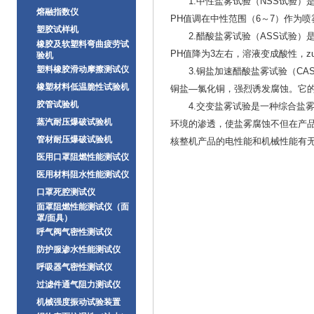
1.中性盐雾试验（NSS试验）是
熔融指数仪
PH值调在中性范围（6～7）作为喷雾
塑胶试样机
2.醋酸盐雾试验（ASS试验）
橡胶及软塑料弯曲疲劳试
PH值降为3左右，溶液变成酸性，z
验机
塑料橡胶滑动摩擦测试仪
3.铜盐加速醋酸盐雾试验（CAS
橡塑材料低温脆性试验机
铜盐—氯化铜，强烈诱发腐蚀。它的
胶管试验机
4.交变盐雾试验是一种综合盐雾
蒸汽耐压爆破试验机
环境的渗透，使盐雾腐蚀不但在产品
管材耐压爆破试验机
核整机产品的电性能和机械性能有
医用口罩阻燃性能测试仪
医用材料阻水性能测试仪
口罩死腔测试仪
面罩阻燃性能测试仪（面
罩/面具）
呼气阀气密性测试仪
防护服渗水性能测试仪
呼吸器气密性测试仪
过滤件通气阻力测试仪
机械强度振动试验装置