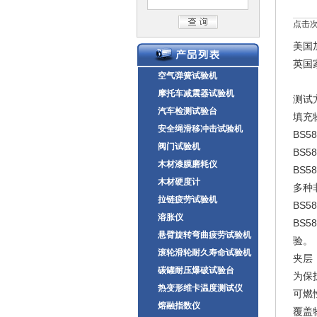
点击次数
美国
英国
空气弹簧试验机
摩托车减震器试验机
测试
汽车检测试验台
填充
安全绳滑移冲击试验机
BS5
阀门试验机
BS5
木材漆膜磨耗仪
BS5
木材硬度计
多种
拉链疲劳试验机
BS5
溶胀仪
BS5
悬臂旋转弯曲疲劳试验机
验。
滚轮滑轮耐久寿命试验机
夹层
碳罐耐压爆破试验台
为保
热变形维卡温度测试仪
可燃
熔融指数仪
覆盖