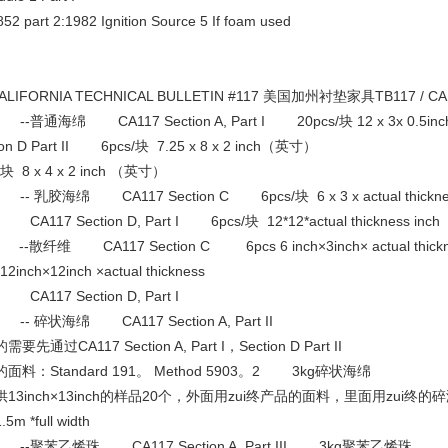
852 part 2:1982 Ignition Source 5 If foam used
ALIFORNIA TECHNICAL BULLETIN #117 美国加州衬垫家具TB117 /
--普通海绵 CA117 Section A, Part I 20pcs/块 12 x
ion D Part II 6pcs/块 7.25 x 8 x 2 inch（英寸）
s/块 8 x 4 x 2 inch （英寸）
- 乳胶海绵 CA117 Section C 6pcs/块 6 x 3 x actual thicknes
7 Section D, Part I 6pcs/块 12*12*actual thickness inch
-散纤维 CA117 Section C 6pcs 6 inch×3inch× actual thickness 
 12inch×12inch ×actual thickness
117 Section D, Part I
-- 碎状海绵 CA117 Section A, Part II
要先通过CA117 Section A, Part I，Section D Part II
面料：Standard 191。 Method 5903。2 3kg碎状海绵
13inch×13inch的样品20个，外面用zui终产品的面料，里面用zui终
5m *full width
--聚苯乙烯珠 CA117 Section A, Part III 3kg聚苯乙烯珠