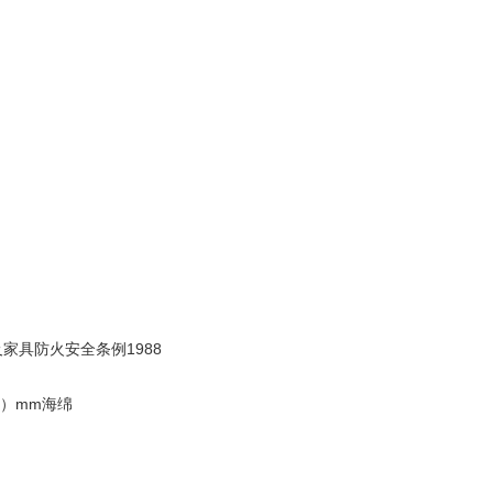
 英国家俬及家具防火安全条例1988
5（H）mm海绵