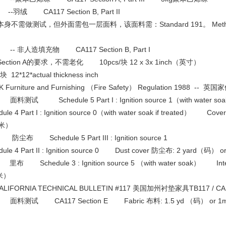
-羽绒 CA117 Section B, Part II
身不需做测试，但外面需包一层面料，该面料需：Standard 191。 Method 5
-- 非人造填充物 CA117 Section B, Part I
ection A的要求，不需老化 10pcs/块 12 x 3x 1inch（英寸） 
/块 12*12*actual thickness inch
 Furniture and Furnishing （Fire Safety） Regulation 1988
料测试 Schedule 5 Part I : Ignition source 1（with water soak 
dule 4 Part I : Ignition source 0（with water soak if treated） Cov
（米）
尘布 Schedule 5 Part III : Ignition source 1
dule 4 Part II : Ignition source 0 Dust cover 防尘布: 2 yard（
布 Schedule 3 : Ignition source 5 （with water soak） Interl
（米）
ALIFORNIA TECHNICAL BULLETIN #117 美国加州衬垫家具TB117 /
面料测试 CA117 Section E Fabric 布料: 1.5 yd （码） or 1m 