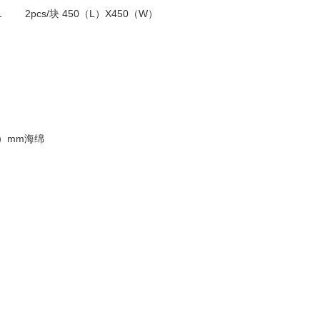
part 1 2pcs/块 450（L）X450（W）
5（H）mm海绵