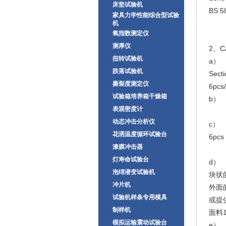
床垫试验机
BS 5
家具力学性能综合型试验
机
氧指数测定仪
测厚仪
2、C
扭转试验机
a） 
跌落试验机
Sect
撕裂度测定仪
6pc
试验箱培养箱干燥箱
b） -
表观密度计
CA11
动态冲击分析仪
c） -
花洒温度循环试验台
6pcs
漆膜冲击器
CA
灯寿命试验台
d） 
泡绵潜变试验机
块状的需
冲片机
外面的
试验机样条专用模具
或提供
制样机
面料1.
模拟运输震动试验台
e） 