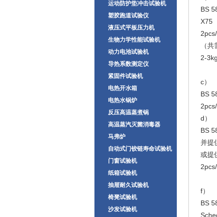
运动防护垫冲击试验机
BS 5
塑胶跑道试验仪
X75
液压式平板压力机
2pc
生物力学性能试验机
（共
动力电池试验机
2-3k
导热系数测定仪
紧固件试验机
c） 
电热开水箱
BS 5
电热水锅炉
2pc
反压高温蒸煮锅
d） 
高温蒸汽灭菌消毒器
BS 5
马弗炉
并提
自动式门铰链寿命试验机
或提供
门窗试验机
2pc
纸箱试验机
抽屉耐久试验机
f） 
椅凳试验机
BS 58
沙发试验机
Sched