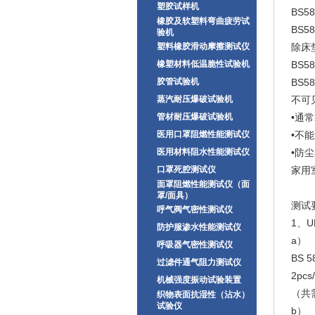
塑胶试样机
BS58
橡胶及软塑料弯曲疲劳试
BS5
验机
塑料橡胶滑动摩擦测试仪
除床
橡塑材料低温脆性试验机
BS5
胶管试验机
BS5
蒸汽耐压爆破试验机
不可
管材耐压爆破试验机
•通
医用口罩阻燃性能测试仪
•不
医用材料阻水性能测试仪
•防
口罩死腔测试仪
家用
面罩阻燃性能测试仪（面
罩/面具）
测试
呼气阀气密性测试仪
1、UK
防护服渗水性能测试仪
a） 
呼吸器气密性测试仪
BS 5
过滤件通气阻力测试仪
2pc
机械强度振动试验装置
（共
织物表面抗湿性（沾水）
试验仪
b） 