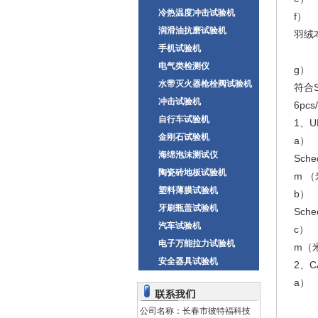
冷热温度冲击试验机
f） -
润滑油抗磨试验机
羽绒本
手机试验机
电气类检测仪
g） 
水带灭火器枪栓阀试验机
符合S
冲击试验机
6pcs
自行车试验机
1、UK
金刚石试验机
a） 面
海绵泡沫测试仪
Sche
陶瓷砖地板试验机
m 
塑料薄膜试验机
b） 防
牙刷瓶盖试验机
Sche
汽车试验机
c） 里
电子万能拉力试验机
m
安全器具试验机
2、C
a） 
公司名称：长春市彼特福科技