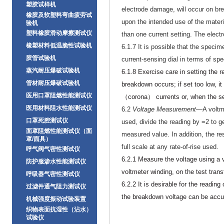
塑胶试样机
electrode damage, will occur on br
橡胶及软塑料弯曲疲劳试
upon the intended use of the materi
验机
塑料橡胶滑动摩擦测试仪
than one current setting. The electr
橡塑材料低温脆性试验机
6.1.7 It is possible that the specim
胶管试验机
current-sensing dial in terms of sp
蒸汽耐压爆破试验机
6.1.8 Exercise care in setting the r
管材耐压爆破试验机
breakdown occurs; if set too low, it
医用口罩阻燃性能测试仪
（corona） currents or, when the s
医用材料阻水性能测试仪
6.2
Voltage Measurement
—A voltme
口罩死腔测试仪
used, divide the reading by =2 to g
面罩阻燃性能测试仪（面
measured value. In addition, the res
罩/面具）
full scale at any rate-of-rise used.
呼气阀气密性测试仪
6.2.1 Measure the voltage using a v
防护服渗水性能测试仪
voltmeter winding, on the test trans
呼吸器气密性测试仪
6.2.2 It is desirable for the readin
过滤件通气阻力测试仪
the breakdown voltage can be accu
机械强度振动试验装置
织物表面抗湿性（沾水）
试验仪