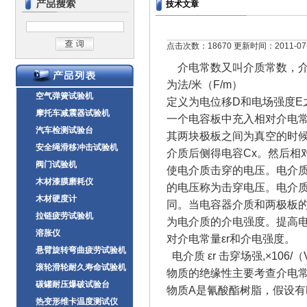
技术文章
点击次数：18670 更新时间：2011-07-
介电常数又叫介质常数，介
为法/米（F/m）
空气弹簧试验机
定义为电位移D和电场强度E之
摩托车减震器试验机
一个电容板中充入相对介电常
汽车检测试验台
其两块极板之间为真空的时候
安全绳滑移冲击试验机
介质后侧得电容Cx。然后相对
阀门试验机
使电介质击穿的电压。电介质
木材漆膜磨耗仪
的电压称为击穿电压。电介质
木材硬度计
同。当电容器介质和两极板的距
拉链疲劳试验机
为电介质的介电强度。提高
溶胀仪
对介电常量εr和介电强度。
悬臂旋转弯曲疲劳试验机
电介质 εr 击穿场强,×106/（
滚轮滑轮耐久寿命试验机
物质的绝缘性主要考查介电
碳罐耐压爆破试验台
物质A是氰酸酯树脂，假设有Lc
热变形维卡温度测试仪