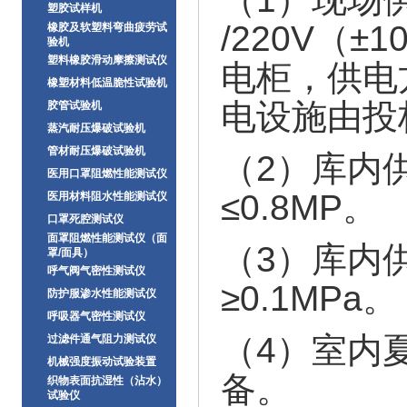
塑胶试样机
/220V（
橡胶及软塑料弯曲疲劳试
验机
塑料橡胶滑动摩擦测试仪
电柜，供电
橡塑材料低温脆性试验机
电设施由投
胶管试验机
蒸汽耐压爆破试验机
管材耐压爆破试验机
（2）库内
医用口罩阻燃性能测试仪
≤0.8MP。
医用材料阻水性能测试仪
口罩死腔测试仪
面罩阻燃性能测试仪（面
（3）库内
罩/面具）
呼气阀气密性测试仪
≥0.1MPa。
防护服渗水性能测试仪
呼吸器气密性测试仪
（4）室内
过滤件通气阻力测试仪
机械强度振动试验装置
备。
织物表面抗湿性（沾水）
试验仪