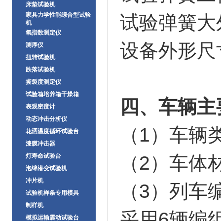
床垫试验机
家具力学性能综合型试验
试验弹簧大外
机
氧指数测定仪
设备外形尺寸：
测厚仪
扭转试验机
跌落试验机
撕裂度测定仪
试验箱培养箱干燥箱
四、车辆主
表观密度计
动态冲击分析仪
（1）车
花洒温度循环试验台
漆膜冲击器
灯寿命试验台
（2）
泡绵潜变试验机
冲片机
（3）列车
试验机样条专用模具
制样机
采用6辆编
模拟运输震动试验台