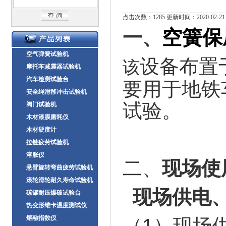
点击次数：1285 更新时间：2020-02-21
空簧保
一、
空气弹簧试验机
设备布置
该
摩托车减震器试验机
汽车检测试验台
要用于地铁
安全绳滑移冲击试验机
试验。
阀门试验机
木材漆膜磨耗仪
木材硬度计
拉链疲劳试验机
溶胀仪
二、
现场
使
悬臂旋转弯曲疲劳试验机
滚轮滑轮耐久寿命试验机
现场供电
碳罐耐压爆破试验台
热变形维卡温度测试仪
熔融指数仪
（1）现场供