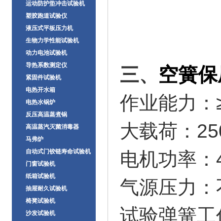
运动防护垫冲击试验机
塑胶跑道试验仪
液压式平板压力机
生物力学性能试验机
动力电池试验机
导热系数测定仪
空簧保
三、
紧固件试验机
电热开水箱
作业能力：≥
电热水锅炉
反压高温蒸煮锅
大载荷：25
高温蒸汽灭菌消毒器
马弗炉
自动式门铰链寿命试验机
电机功率：
门窗试验机
纸箱试验机
气源压力：不
抽屉耐久试验机
椅凳试验机
试验弹簧工作
沙发试验机