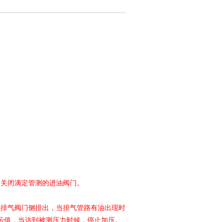
。关闭滴定管测的进油阀门。
从排气阀门侧排出，当排气管路有油出现时
示值，当达到被测压力时候，停止加压。