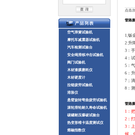
点击次数
管路
空气弹簧试验机
1;
钣
摩托车减震器试验机
2:
升
汽车检测试验台
3
：
安全绳滑移冲击试验机
4
：
阀门试验机
5
：
木材漆膜磨耗仪
6
：
木材硬度计
7
；
拉链疲劳试验机
8
：
溶胀仪
悬臂旋转弯曲疲劳试验机
管路
滚轮滑轮耐久寿命试验机
1：
碳罐耐压爆破试验台
2：
热变形维卡温度测试仪
3：
熔融指数仪
候，