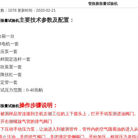
管路膨胀量试验机
：1076 更新时间：2020-02-21
主要技术参数及配置：
膨胀量试验机
金箱一台
降电机一套
手压泵一套
试样固定连杆一套
气吹装置一套
升降丝杠一套
滴定管一套
测试压力范围：
0-40
兆帕
操作步骤说明：
膨胀量试验机
把被测样品管连接到主机左侧工位的上下接头上，打开手动泵测进油阀门
打开右侧螺旋气管的排气阀门
上下压动手动压力泵，让油进入到被测管件，管件内的空气随着油的进入
停止注油，关闭排气阀门，关闭滴定管侧阀门，开始加压，根据压力表指