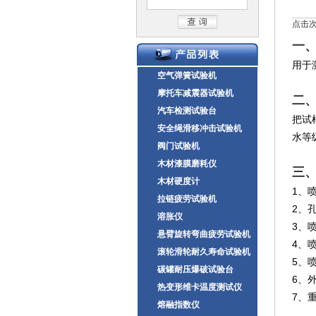
点击次数
一
用于
空气弹簧试验机
摩托车减震器试验机
二
汽车检测试验台
把试
安全绳滑移冲击试验机
水等
阀门试验机
木材漆膜磨耗仪
三
木材硬度计
1、喷
拉链疲劳试验机
2、孔
溶胀仪
3、
悬臂旋转弯曲疲劳试验机
4、喷
滚轮滑轮耐久寿命试验机
5、喷
碳罐耐压爆破试验台
6、外
热变形维卡温度测试仪
7、
熔融指数仪