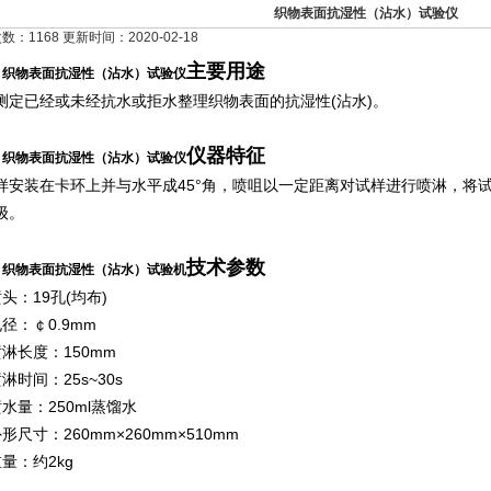
织物表面抗湿性（沾水）试验仪
：1168 更新时间：2020-02-18
、
主要用途
织物表面抗湿性（沾水）试验仪
测定已经或未经抗水或拒水整理织物表面的抗湿性(沾水)。
、
仪器特征
织物表面抗湿性（沾水）试验仪
样安装在卡环上并与水平成45°角，喷咀以一定距离对试样进行喷淋，将
级。
、
技术参数
织物表面抗湿性（沾水）试验机
头：19孔(均布)
径：￠0.9mm
喷淋长度：150mm
淋时间：25s~30s
水量：250ml蒸馏水
形尺寸：260mm×260mm×510mm
重量：约2kg