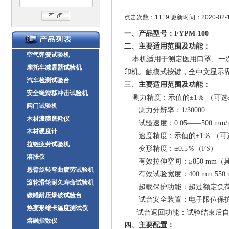
点击次数：1119 更新时间：2020-02-
一、
产品型号：FYPM-100
二、
主要适用范围及功能：
空气弹簧试验机
本机适用于测定
医用口罩、一
摩托车减震器试验机
印机。触摸式按键，全中文显示
汽车检测试验台
三、
主要适用范围及功能：
安全绳滑移冲击试验机
测力精度：示值的±1％ （可选±
阀门试验机
测力分辨率：1/30000
木材漆膜磨耗仪
试验速度：0.05——500 mm/m
木材硬度计
速度精度：示值的±1％ （可选±
拉链疲劳试验机
变形精度：±0.5％（FS）
溶胀仪
有效拉伸空间：≥850 mm（
悬臂旋转弯曲疲劳试验机
有效试验宽度：400 mm 55
滚轮滑轮耐久寿命试验机
超载保护功能：超过额定负荷
碳罐耐压爆破试验台
试台安全装置：电子限位保
热变形维卡温度测试仪
试台返回功能：试验结束后自
熔融指数仪
四、
主要配置：