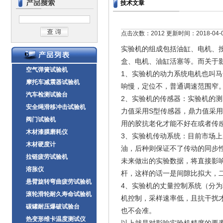
技术文章
点击次数：2012 更新时间：2018-04-
实验机的组成包括油缸、电机、按
盒、电机、油缸活塞等。而关于
空气弹簧试验机
1、实验机的动力系统电机也叫
摩托车减震器试验机
响慢，定位不，普通调速范围窄
汽车检测试验台
2、实验机的传感器：实验机的
安全绳滑移冲击试验机
力值采用S型传感器，鼎力值采
阀门试验机
用的胶抗老化才能不好在或者传
木材漆膜磨耗仪
3、实验机传动系统：目前市场
木材硬度计
油，后种则保证不了传动的同步
拉链疲劳试验机
未来做出的实验数据，将直接影响
溶胀仪
杆，这样的话一是间隙比拟大，
悬臂旋转弯曲疲劳试验机
4、实验机的丈量控制系统（分
滚轮滑轮耐久寿命试验机
机控制，采样速率低，且抗干扰才
碳罐耐压爆破试验台
也不会准。
热变形维卡温度测试仪