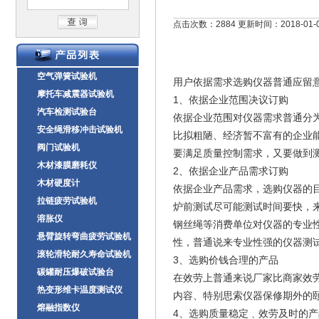
点击次数：2884 更新时间：2018-01-
空气弹簧试验机
用户依据需求选购仪器普通应留
摩托车减震器试验机
1、依据企业范围决议订购
汽车检测试验台
依据企业范围对仪器需求普通分为
安全绳滑移冲击试验机
比拟粗陋、经济暂不富有的企业
阀门试验机
要满足质量控制需求，又要做到测试
木材漆膜磨耗仪
2、依据企业产品需求订购
木材硬度计
依据企业产品需求，选购仪器的
拉链疲劳试验机
炉前测试尽可能测试时间要快，来
溶胀仪
钢丝绳等消费单位对仪器的专业
悬臂旋转弯曲疲劳试验机
性，普通说来专业性强的仪器测
滚轮滑轮耐久寿命试验机
3、选购价钱合理的产品
碳罐耐压爆破试验台
在效劳上普通来说厂家比商家效
热变形维卡温度测试仪
内容、特别思索仪器保修期外的
熔融指数仪
4、选购质量稳定﹑效劳及时的产