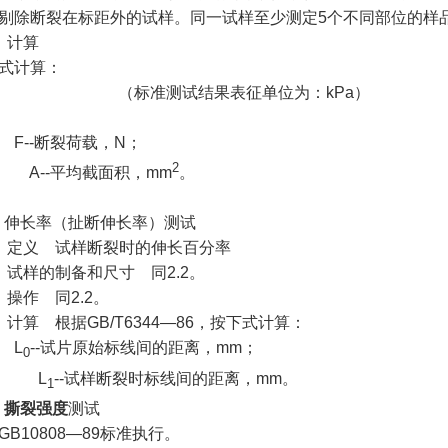
剔除断裂在标距外的试样。同一试样至少测定5个不同部位的样
4）计算
式计算：
标准测试结果表征单位为：kPa）
 F--断裂荷载，N；
2
--平均截面积，mm
。
3 伸长率（扯断伸长率）测试
）定义 试样断裂时的伸长百分率
）试样的制备和尺寸 同2.2。
）操作 同2.2。
）计算 根据GB/T6344—86，按下式计算：
 L
--试片原始标线间的距离，mm；
0
L
--试样断裂时标线间的距离，mm。
1
4
撕裂强度
测试
GB10808—89标准执行。