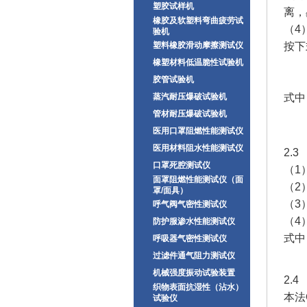
塑胶试样机
离，
橡胶及软塑料弯曲疲劳试
（
验机
塑料橡胶滑动摩擦测试仪
按下
橡塑材料低温脆性试验机
（
胶管试验机
蒸汽耐压爆破试验机
式中
管材耐压爆破试验机
A
医用口罩阻燃性能测试仪
医用材料阻水性能测试仪
2.
口罩死腔测试仪
（1
面罩阻燃性能测试仪（面
（2
罩/面具）
（3
呼气阀气密性测试仪
（4
防护服渗水性能测试仪
式中
呼吸器气密性测试仪
过滤件通气阻力测试仪
机械强度振动试验装置
2.
织物表面抗湿性（沾水）
本法
试验仪