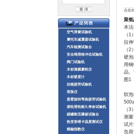
点击次数
聚氨
本法
空气弹簧试验机
（
摩托车减震器试验机
拉伸
汽车检测试验台
（2
安全绳滑移冲击试验机
硬泡
阀门试验机
用钢
木材漆膜磨耗仪
品。
木材硬度计
图1
拉链疲劳试验机
溶胀仪
软泡
悬臂旋转弯曲疲劳试验机
500
滚轮滑轮耐久寿命试验机
（
碳罐耐压爆破试验台
测量
热变形维卡温度测试仪
试片
熔融指数仪
负荷