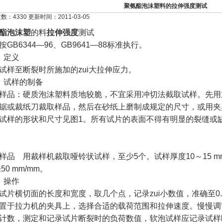
聚氨酯泡沫塑料的拉伸强度测试
：4330 更新时间：2011-03-05
酯泡沫塑
的料
拉伸强度
测试
按GB6344—96、GB9641—88标准执行。
1）定义
试样至断裂时所施加的zui大拉伸应力。
）试样的制备
样品：硬质泡沫塑料质地较脆，不宜采用冲切法截取试样。先用
锯或裁纸刀裁取样品，然后在砂纸上磨制成规定的尺寸，或用夹
试样的形状和尺寸见图1。所有试片的表面不得有明显的裂缝或
样品 用裁样机裁取哑铃状试样，至少5个。试样厚度10～15 
±50 mm/mm。
3）操作
试片横切面的长度和宽度，取几个点，记录zui小数值，准确至0.0
置于拉力机的夹具上，选择合适的载荷范围和拉伸速度。慢慢调
计数，测定和记录试片断裂时的负荷数值，软泡试样应记录试样