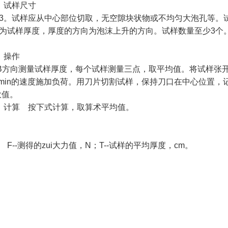
1）试样尺寸
3。试样应从中心部位切取，无空隙块状物或不均匀大泡孔等。试样
为试样厚度，厚度的方向为泡沫上升的方向。试样数量至少3个
2）操作
B方向测量试样厚度，每个试样测量三点，取平均值。将试样张开，
/min的速度施加负荷。用刀片切割试样，保持刀口在中心位置，记
大值。
）计算 按下式计算，取算术平均值。
 F--测得的zui大力值，N；T--试样的平均厚度，cm。