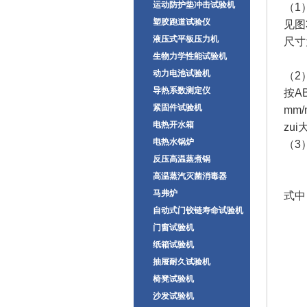
运动防护垫冲击试验机
（
塑胶跑道试验仪
见图
液压式平板压力机
尺寸
生物力学性能试验机
动力电池试验机
（
导热系数测定仪
按A
紧固件试验机
mm
电热开水箱
zui
电热水锅炉
（3
反压高温蒸煮锅
高温蒸汽灭菌消毒器
马弗炉
式中
自动式门铰链寿命试验机
门窗试验机
纸箱试验机
抽屉耐久试验机
椅凳试验机
沙发试验机