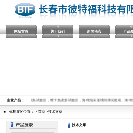
网站首页
关于我们
新闻动态
产品
球压痕硬度计，马丁耐热试验仪，维卡热变形试验仪，海绵泡沫落球回弹试验机，海绵
主营产品：
■ 你现在的位置： > 首页 >技术文章
技术文章