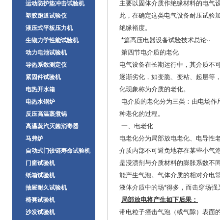
主要以固体介质作绝缘材料的电气
运动防护垫冲击试验机
此，在确定这类电气设备耐压试验
塑胶跑道试验仪
绝缘裕度。
液压式平板压力机
*篇高压电器设备试验技术总论··
生物力学性能试验机
第四节电介质的老化
动力电池试验机
电气设备在长期运行中，其介质不
导热系数测定仪
逐渐劣化，如变脆、变粘、起层等
紧固件试验机
化现象称为介质的老化。
电热开水箱
电介质的老化分为三类：由电场作
电热水锅炉
种老化的过程。
反压高温蒸煮锅
一、电老化
高温蒸汽灭菌消毒器
电老化分为局部放电老化、电导性
马弗炉
介质内部不可避免地存在某些小气
自动式门铰链寿命试验机
是浸渍剂与介质材料的膨胀系数不
门窗试验机
能产生气泡。气体介质的相对介电
纸箱试验机
液体介质中的场*得多，而击穿场强
抽屉耐久试验机
局部放电将产生如下后果：
椅凳试验机
带电粒子撞击气泡（或气隙）表面
沙发试验机