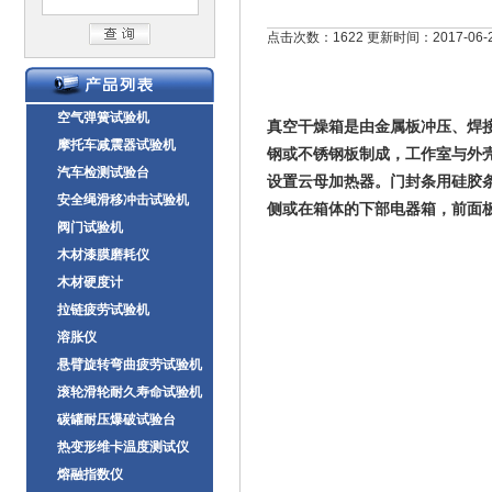
点击次数：1622 更新时间：2017-06-
空气弹簧试验机
真空干燥箱是由金属板冲压、焊
摩托车减震器试验机
钢或不锈钢板制成，工作室与外
汽车检测试验台
设置云母加热器。门封条用硅胶
安全绳滑移冲击试验机
侧或在箱体的下部电器箱，前面
阀门试验机
木材漆膜磨耗仪
木材硬度计
拉链疲劳试验机
溶胀仪
悬臂旋转弯曲疲劳试验机
滚轮滑轮耐久寿命试验机
碳罐耐压爆破试验台
热变形维卡温度测试仪
熔融指数仪