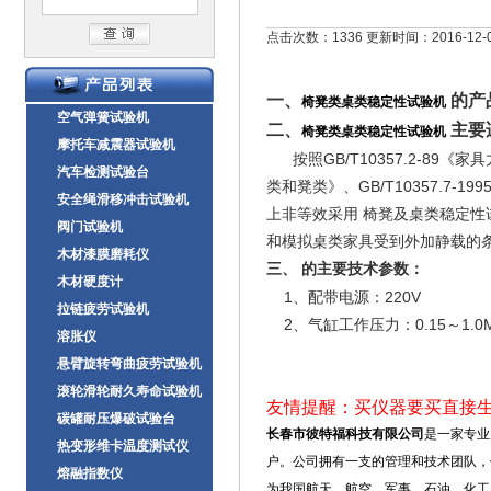
点击次数：1336 更新时间：2016-12-
一、
的产
椅凳类桌类稳定性试验机
空气弹簧试验机
二、
主要
椅凳类桌类稳定性试验机
摩托车减震器试验机
按照GB/T10357.2-89
汽车检测试验台
类和凳类》、GB/T10357.7-
安全绳滑移冲击试验机
上非等效采用 椅凳及桌类稳定
阀门试验机
和模拟桌类家具受到外加静载的条
木材漆膜磨耗仪
三、
的主要技术参数：
木材硬度计
1、配带电源：220V
拉链疲劳试验机
2、气缸工作压力：0.15～1.0M
溶胀仪
悬臂旋转弯曲疲劳试验机
滚轮滑轮耐久寿命试验机
友情提醒：买仪器要买直接
碳罐耐压爆破试验台
长春市彼特福科技有限公司
是一家专业
热变形维卡温度测试仪
户。公司拥有一支的管理和技术团队，
熔融指数仪
为我国航天、航空、军事、石油、化工