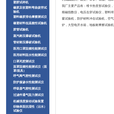
塑胶试样机
我
厂
主要产品有：
维卡热变形试验仪，
橡胶及软塑料弯曲疲劳试
验机
熔融指数仪，电压击穿试验仪，塑料球
塑料橡胶滑动摩擦测试仪
窗试验机，防护材料冲击试验机，空气
橡塑材料低温脆性试验机
炉，大型电开水箱，地板耐摩擦试验机
胶管试验机
蒸汽耐压爆破试验机
管材耐压爆破试验机
医用口罩阻燃性能测试仪
医用材料阻水性能测试仪
口罩死腔测试仪
面罩阻燃性能测试仪（面
罩/面具）
呼气阀气密性测试仪
防护服渗水性能测试仪
呼吸器气密性测试仪
过滤件通气阻力测试仪
机械强度振动试验装置
织物表面抗湿性（沾水）
试验仪