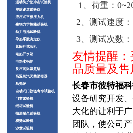
运动防护垫冲击试验机
1、荷重：0~2
塑胶跑道试验仪
液压式平板压力机
2、测试速度：1
生物力学性能试验机
动力电池试验机
3、测试次数：0
导热系数测定仪
紧固件试验机
友情提醒：
电热开水箱
电热水锅炉
品质量及售
反压高温蒸煮锅
高温蒸汽灭菌消毒器
长春市彼特福科
马弗炉
自动式门铰链寿命试验机
设备研究开发、
门窗试验机
纸箱试验机
大化的让利于广
抽屉耐久试验机
椅凳试验机
团队，使公司产
沙发试验机