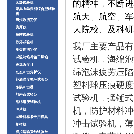
的精神，不断进
床垫试验机
家具力学性能综合型试验
机
航天、航空、军
氧指数测定仪
大院校、及科研
测厚仪
扭转试验机
跌落试验机
我
厂
主要产品有
撕裂度测定仪
试验机，海绵泡
试验箱培养箱干燥箱
表观密度计
绵泡沫疲劳压陷
动态冲击分析仪
花洒温度循环试验台
塑料球压痕硬度
漆膜冲击器
灯寿命试验台
试验机，摆锤式
泡绵潜变试验机
机，防护材料冲
冲片机
试验机样条专用模具
冲击试验机，薄
制样机
模拟运输震动试验台