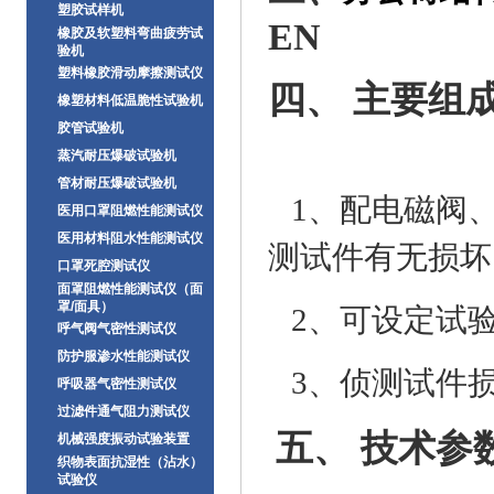
塑胶试样机
EN
橡胶及软塑料弯曲疲劳试
验机
塑料橡胶滑动摩擦测试仪
四、
主要组
橡塑材料低温脆性试验机
胶管试验机
蒸汽耐压爆破试验机
管材耐压爆破试验机
1、配电磁阀、
医用口罩阻燃性能测试仪
医用材料阻水性能测试仪
测试件有无损坏
口罩死腔测试仪
面罩阻燃性能测试仪（面
罩/面具）
2、可设定试
呼气阀气密性测试仪
防护服渗水性能测试仪
3、侦测试件
呼吸器气密性测试仪
过滤件通气阻力测试仪
五、
技术参
机械强度振动试验装置
织物表面抗湿性（沾水）
试验仪