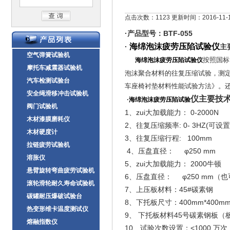
点击次数：1123 更新时间：2016-11-
·产品型号：BTF-055
海绵泡沫疲劳压陷试验仪
·
主
空气弹簧试验机
按照国标IS
海绵泡沫疲劳压陷试验仪
摩托车减震器试验机
泡沫聚合材料的往复压缩试验，测定
汽车检测试验台
车座椅衬垫材料性能试验方法》。还可
安全绳滑移冲击试验机
仪
主要技
·
海绵泡沫疲劳压陷试验
阀门试验机
1、zui大加载能力： 0-2000N
木材漆膜磨耗仪
2、往复压缩频率: 0- 3HZ(可设置
木材硬度计
3、往复压缩行程: 100mm
拉链疲劳试验机
4、压盘直径： φ250 mm
溶胀仪
5、zui大加载能力： 2000牛顿
悬臂旋转弯曲疲劳试验机
6、压盘直径： φ250 mm（
滚轮滑轮耐久寿命试验机
7、上压板材料：45#碳素钢
碳罐耐压爆破试验台
8、下托板尺寸：400mm*400m
热变形维卡温度测试仪
9、 下托板材料45号碳素钢板（
熔融指数仪
10、试验次数设置：<1000 万次