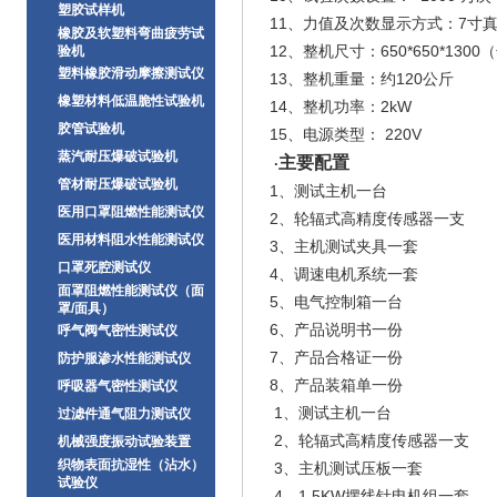
塑胶试样机
11、力值及次数显示方式：7寸
橡胶及软塑料弯曲疲劳试
12、整机尺寸：650*650*130
验机
塑料橡胶滑动摩擦测试仪
13、整机重量：约120公斤
橡塑材料低温脆性试验机
14、整机功率：2kW
胶管试验机
15、电源类型： 220V
蒸汽耐压爆破试验机
主要配置
·
管材耐压爆破试验机
1、测试主机一台
医用口罩阻燃性能测试仪
2、轮辐式高精度传感器一支
医用材料阻水性能测试仪
3、主机测试夹具一套
口罩死腔测试仪
4、调速电机系统一套
面罩阻燃性能测试仪（面
5、电气控制箱一台
罩/面具）
6、产品说明书一份
呼气阀气密性测试仪
7、产品合格证一份
防护服渗水性能测试仪
8、产品装箱单一份
呼吸器气密性测试仪
1、测试主机一台
过滤件通气阻力测试仪
2、轮辐式高精度传感器一支
机械强度振动试验装置
织物表面抗湿性（沾水）
3、主机测试压板一套
试验仪
4、1.5KW摆线针电机组一套