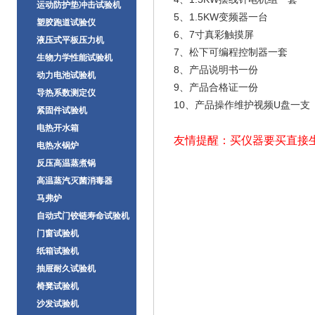
运动防护垫冲击试验机
5、1.5KW变频器一台
塑胶跑道试验仪
6、7寸真彩触摸屏
液压式平板压力机
7、松下可编程控制器一套
生物力学性能试验机
8、产品说明书一份
动力电池试验机
9、产品合格证一份
导热系数测定仪
10、产品操作维护视频U盘一支
紧固件试验机
电热开水箱
友情提醒：买仪器要买直接
电热水锅炉
反压高温蒸煮锅
高温蒸汽灭菌消毒器
马弗炉
自动式门铰链寿命试验机
门窗试验机
纸箱试验机
抽屉耐久试验机
椅凳试验机
沙发试验机