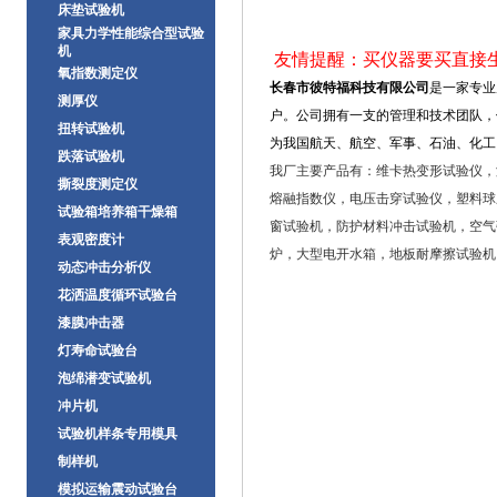
床垫试验机
家具力学性能综合型试验
机
友情提醒：买仪器要买直接
氧指数测定仪
长春市彼特福科技有限公司
是一家专业
测厚仪
户。公司拥有一支的管理和技术团队，
扭转试验机
为我国航天、航空、军事、石油、化工
跌落试验机
我
厂
主要产品有：
维卡热变形试验仪，
撕裂度测定仪
熔融指数仪，电压击穿试验仪，塑料球
试验箱培养箱干燥箱
窗试验机，防护材料冲击试验机，空气
表观密度计
炉，大型电开水箱，地板耐摩擦试验机
动态冲击分析仪
花洒温度循环试验台
漆膜冲击器
灯寿命试验台
泡绵潜变试验机
冲片机
试验机样条专用模具
制样机
模拟运输震动试验台