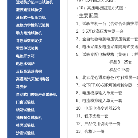
（9）试样固定方式图：
运动防护垫冲击试验机
（10）高压电极固定方式图：
塑胶跑道试验仪
主要配置：
·
液压式平板压力机
1、试验主机一台（含铝合金防护
生物力学性能试验机
2、3.5万伏高压发生器一台
动力电池试验机
3、全自动微电脑电压调压装置一
导热系数测定仪
4、电压采集及电流采集隔离式变送
紧固件试验机
5、试验专配电极规格（黄铜）：样
电热开水箱
样品B 25套
电热水锅炉
样品C 25套
反压高温蒸煮锅
6、北京昆仑通泰彩色7寸触摸屏一
高温蒸汽灭菌消毒器
7、松下FPX0-60R可编程控制器一
马弗炉
8、电压模拟输入单元一套
自动式门铰链寿命试验机
9、电流模拟输入单元一套
门窗试验机
10、电压电流变送器25套
纸箱试验机
11、程序光盘一套
抽屉耐久试验机
12、产品使用说明书一份
椅凳试验机
13、合格证一份
沙发试验机