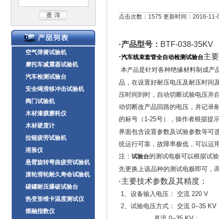
点击次数：1575 更新时间：2016-11-
·
产品型号：
BTF-038-35KV
空气弹簧试验机
·
主要
汽车线束套管全自动检测试验台
摩托车减震器试验机
本
是针对各种绝缘材料制成产
产品
汽车检测试验台
品，在设置好耐压电压及耐压时间
安全绳滑移冲击试验机
压时间到时，自动切断试验电压并
阀门试验机
动切断改产品回路的电压，并记录
木材漆膜磨耗仪
的标号（1-25号），操作者根据提
木材硬度计
界面包含设置参数及试验参数等可选
拉链疲劳试验机
统运行可靠，故障率极低，可以运
溶胀仪
注：
的测试电极可以根据试验
试验台
悬臂旋转弯曲疲劳试验机
先更换上该品种的测试电极即可，
滚轮滑轮耐久寿命试验机
主要技术参数及其精度：
·
碳罐耐压爆破试验台
1、设备输入电压： 交流 220 V
热变形维卡温度测试仪
2、试验电压方式： 交流 0--35 KV 
熔融指数仪
直流 0--35 KV ;