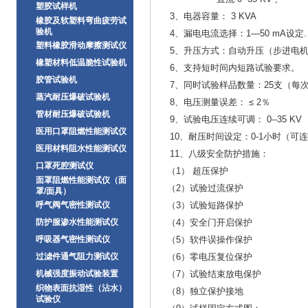
塑胶试样机
3、电器容量： 3 KVA
橡胶及软塑料弯曲疲劳试
验机
4、漏电电流选择：1—50 mA设定.
塑料橡胶滑动摩擦测试仪
5、升压方式：自动升压（步进电
橡塑材料低温脆性试验机
6、支持短时间内短路试验要求。
胶管试验机
7、同时试验样品数量：25支（每
蒸汽耐压爆破试验机
8、电压测量误差： ≤ 2％
管材耐压爆破试验机
9、试验电压连续可调： 0--35 KV
医用口罩阻燃性能测试仪
10、耐压时间设定：0-1小时（可
医用材料阻水性能测试仪
11、八级安全防护措施：
口罩死腔测试仪
（1） 超压保护
面罩阻燃性能测试仪（面
（2）试验过流保护
罩/面具）
呼气阀气密性测试仪
（3）试验短路保护
防护服渗水性能测试仪
（4）安全门开启保护
呼吸器气密性测试仪
（5）软件误操作保护
过滤件通气阻力测试仪
（6）零电压复位保护
机械强度振动试验装置
（7）试验结束放电保护
织物表面抗湿性（沾水）
（8）独立保护接地
试验仪